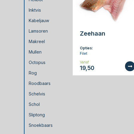
Inktvis
Kabeljauw
Lamsoren
Zeehaan
Makreel
Opties:
Mullen
Filet
Octopus
Vanaf
19,50
Rog
Roodbaars
Schelvis
Schol
Sliptong
Snoekbaars