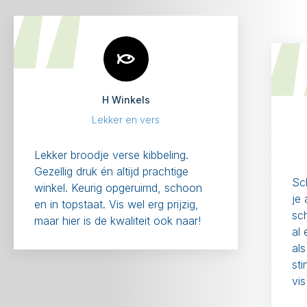
H Winkels
Lekker en vers
Lekker broodje verse kibbeling.
Gezellig druk én altijd prachtige
Sch
winkel. Keurig opgeruimd, schoon
je 
en in topstaat. Vis wel erg prijzig,
sch
maar hier is de kwaliteit ook naar!
al 
als
sti
vis