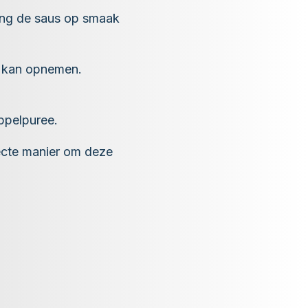
reng de saus op smaak
r kan opnemen.
appelpuree.
fecte manier om deze