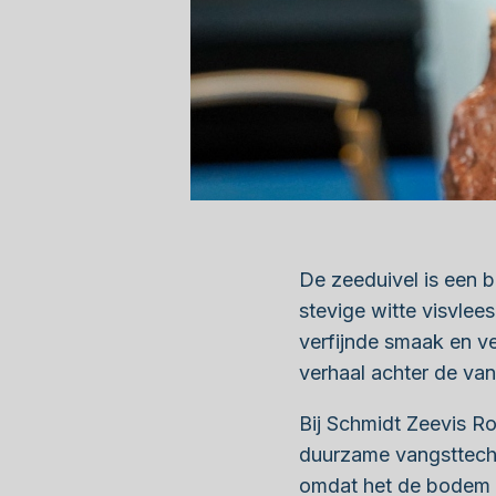
De zeeduivel is een bi
stevige witte visvle
verfijnde smaak en ve
verhaal achter de van
Bij Schmidt Zeevis R
duurzame vangsttechni
omdat het de bodem va