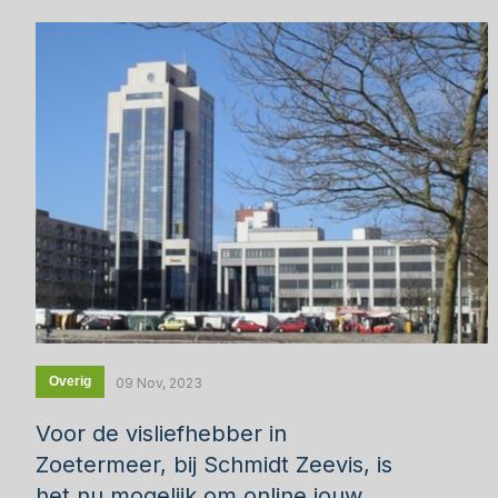
Overig
09 Nov, 2023
Voor de visliefhebber in
Zoetermeer, bij Schmidt Zeevis, is
het nu mogelijk om online jouw