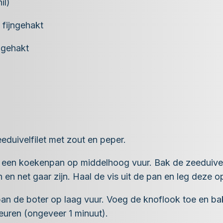
il)
 fijngehakt
jngehakt
eeduivelfilet met zout en peper.
e in een koekenpan op middelhoog vuur. Bak de zeeduiv
n en net gaar zijn. Haal de vis uit de pan en leg deze o
pan de boter op laag vuur. Voeg de knoflook toe en b
geuren (ongeveer 1 minuut).