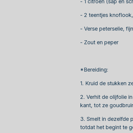
- 1 citroen (sap en sch
- 2 teentjes knoflook,
- Verse peterselie, fi
- Zout en peper
*Bereiding:
1. Kruid de stukken z
2. Verhit de olijfoli
kant, tot ze goudbrui
3. Smelt in dezelfde 
totdat het begint te 