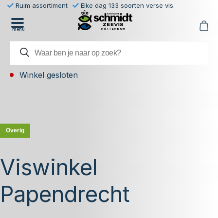
Ruim assortiment
Elke dag 133 soorten verse vis.
menu
Winkel gesloten
Overig
Viswinkel
Papendrecht