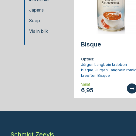
Japans
Soep
Vis in blik
Bisque
Opties:
Jürgen Langbein krabben
bisque, Jürgen Langbein romi
kreeften Bisque
Vanaf
6,95
Schmidt Zeevis