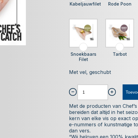
Kabeljauwfilet
Rode Poon
Snoekbaars
Tarbot
Filet
Met vel, geschubt
Toevo
Met de producten van Chef’s C
bereiden dat altijd in het se
kern van elke vis op exact 
e-nummers of kunstmatige to
dan vers.
“Wij beloven een 100% kwalite