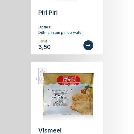
Piri Piri
Opties:
Dittmann piri piri op water
Vanaf
3,50
Vismeel