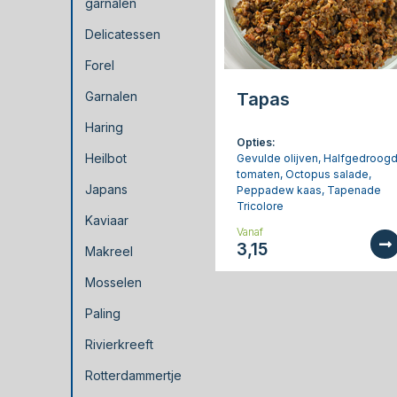
garnalen
Delicatessen
Forel
Garnalen
Tapas
Haring
Opties:
Heilbot
Gevulde olijven, Halfgedroog
tomaten, Octopus salade,
Japans
Peppadew kaas, Tapenade
Tricolore
Kaviaar
Vanaf
3,15
Makreel
Mosselen
Paling
Rivierkreeft
Rotterdammertje