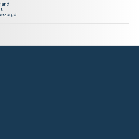
rland
is
 bezorgd