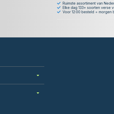
Ruimste assortiment van Nede
Elke dag 133+ soorten verse v
Voor 12:00 besteld = morgen