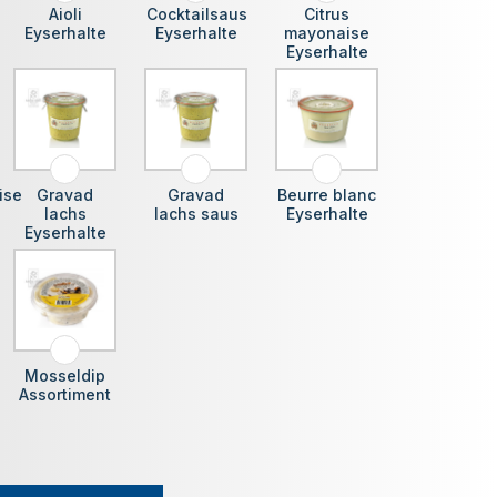
Aioli
Cocktailsaus
Citrus
Eyserhalte
Eyserhalte
mayonaise
Eyserhalte
ise
Gravad
Gravad
Beurre blanc
lachs
lachs saus
Eyserhalte
Eyserhalte
Mosseldip
Assortiment