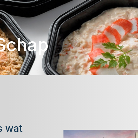
 Schap
s wat