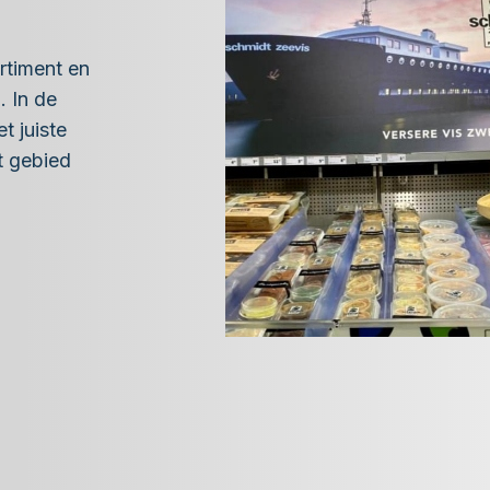
rtiment en
. In de
t juiste
t gebied