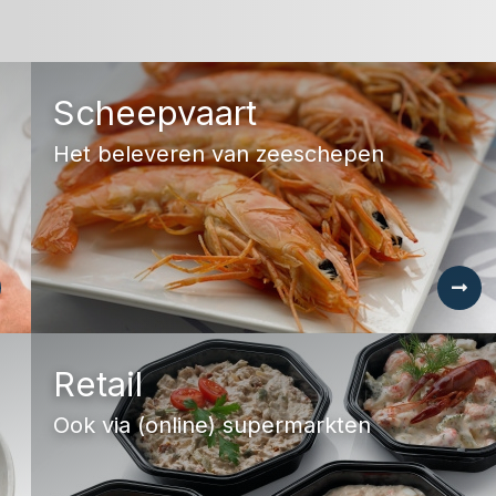
Scheepvaart
Het beleveren van zeeschepen
Retail
Ook via (online) supermarkten