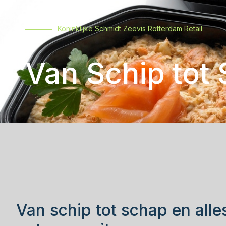
Koninklijke Schmidt Zeevis Rotterdam Retail
Van Schip tot
Van schip tot schap en alle