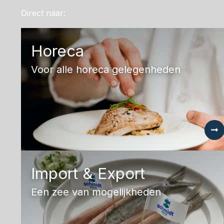
Direct naar:
Horeca
Voor alle horeca gelegenheden
Import & Export
Een zee van mogelijkheden