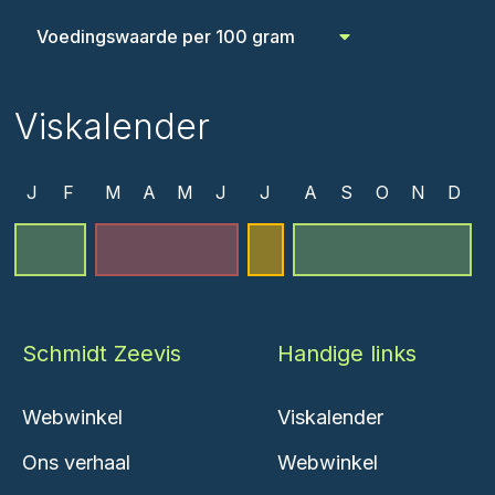
Voedingswaarde per 100 gram
Viskalender
J
F
M
A
M
J
J
A
S
O
N
D
Schmidt Zeevis
Handige links
Webwinkel
Viskalender
Ons verhaal
Webwinkel