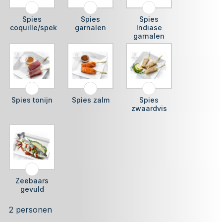
Spies
Spies
Spies
coquille/spek
garnalen
Indiase
garnalen
Spies tonijn
Spies zalm
Spies
zwaardvis
Zeebaars
gevuld
2 personen