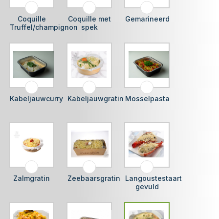
Coquille
Coquille met
Gemarineerd
Truffel/champignon
spek
Kabeljauwcurry
Kabeljauwgratin
Mosselpasta
Zalmgratin
Zeebaarsgratin
Langoustestaart
gevuld