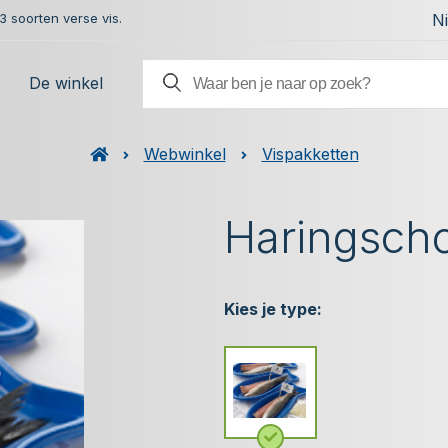
 soorten verse vis.
N
De winkel
Webwinkel
Vispakketten
Haringscho
Kies je type: