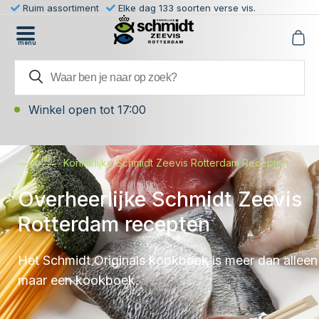
Ruim assortiment
Elke dag 133 soorten verse vis.
menu
Winkel open tot 17:00
Koninklijke Schmidt Zeevis Rotterdam Recepten
Overheerlijke Schmidt Zeevis
Rotterdam recepten
Het Schmidt Originals kookboek is meer dan alleen
maar een kookboek.