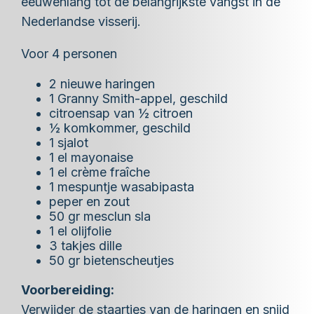
eeuwenlang tot de belangrijkste vangst in de
Nederlandse visserij.
Voor 4 personen
2 nieuwe haringen
1 Granny Smith-appel, geschild
citroensap van ½ citroen
½ komkommer, geschild
1 sjalot
1 el mayonaise
1 el crème fraîche
1 mespuntje wasabipasta
peper en zout
50 gr mesclun sla
1 el olijfolie
3 takjes dille
50 gr bietenscheutjes
Voorbereiding:
Verwijder de staartjes van de haringen en snijd