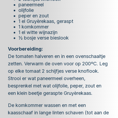
paneermeel
olijfolie
peper en zout
1 el Gruyèrekaas, geraspt
1 komkommer
1 el witte wijnazijn
½ bosje verse bieslook
Voorbereiding:
De tomaten halveren en in een ovenschaaltje
zetten. Verwarm de oven voor op 200ºC. Leg
op elke tomaat 2 schijfjes verse knoflook.
Strooi er wat paneermeel overheen,
besprenkel met wat olijfolie, peper, zout en
een klein beetje geraspte Gruyèrekaas.
De komkommer wassen en met een
kaasschaaf in lange linten schaven (tot aan de